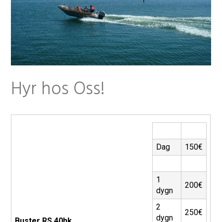
t
Hyr hos Oss!
Dag
150€
1
200€
dygn
2
250€
dygn
Buster RS 40hk