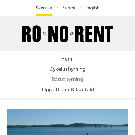
Hoppa
Svenska
Suomi
English
till
huvudinnehåll
R
O
Hem
-
Cykeluthyrning
N
Båtuthyrning
Öppettider & kontakt
O
R
e
n