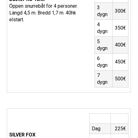
Öppen snurrebåt för 4 personer.
3
300€
Längd 4,5 m. Bredd 1,7 m. 40hk
dygn
elstart.
4
350€
dygn
5
400€
dygn
6
450€
dygn
7
500€
dygn
Dag
225€
SILVER FOX