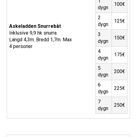
1
100€
dygn
2
125€
dygn
Askeladden Snurrebåt
Inklusive 9,9 hk snurra
3
150€
Längd 4,3m. Bredd 1,7m. Max
dygn
4 personer.
4
175€
dygn
5
200€
dygn
6
225€
dygn
7
250€
dygn