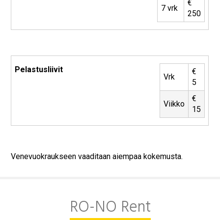
€
7 vrk
250
Pelastusliivit
€
Vrk
5
€
Viikko
15
Venevuokraukseen vaaditaan aiempaa kokemusta.
RO-NO Rent