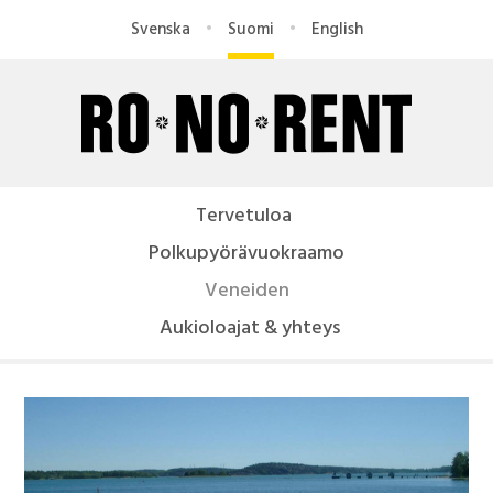
Hyppää
Svenska
Suomi
English
pääsisältöön
R
O
Tervetuloa
-
Polkupyörävuokraamo
N
Veneiden
Aukioloajat & yhteys
O
R
e
n