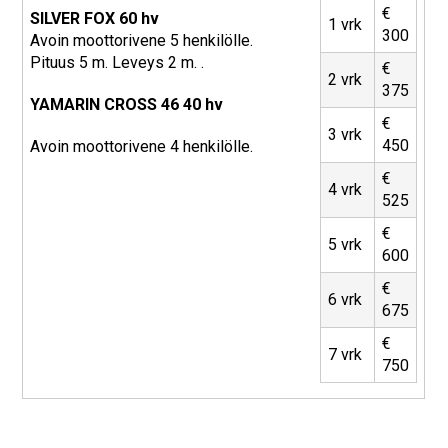
€
SILVER FOX 60 hv
1 vrk
300
Avoin moottorivene 5 henkilölle.
Pituus 5 m. Leveys 2 m. .
€
2 vrk
375
YAMARIN CROSS 46 40 hv
€
3 vrk
450
Avoin moottorivene 4 henkilölle.
€
4 vrk
525
€
5 vrk
600
€
6 vrk
675
€
7 vrk
750