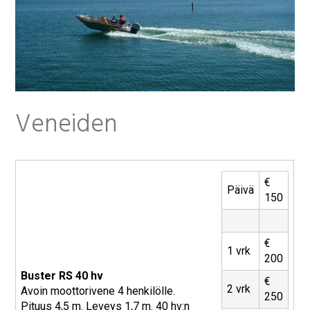
t
Veneiden
€
Päivä
150
€
1 vrk
200
Buster RS 40 hv
€
2 vrk
Avoin moottorivene 4 henkilölle.
250
Pituus 4,5 m. Leveys 1,7 m. 40 hv:n